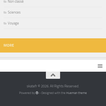
Non classé
Sciences
Voyage
MORE
skatefr © 2026. All Rights Reserved.
Powered by
- Designed with the
Hueman theme